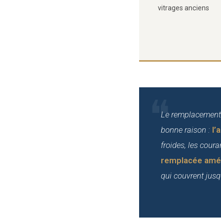
vitrages anciens
Le remplacement 
bonne raison :
l’
froides, les cour
remplacée améli
qui couvrent jusq