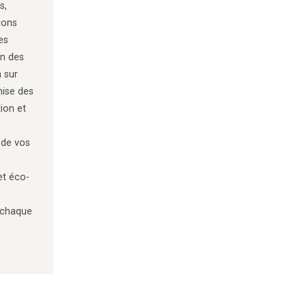
s,
tions
es
on des
 sur
mise des
tion et
 de vos
et éco-
chaque