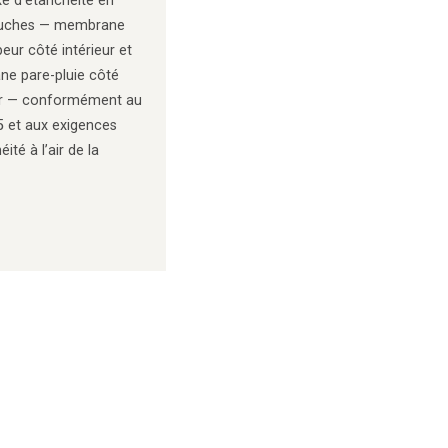
e d’étanchéité en
ouches — membrane
eur côté intérieur et
e pare-pluie côté
ur — conformément au
5 et aux exigences
ité à l’air de la