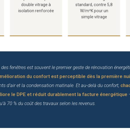
double vitrage à
standard, contre 5,8
isolation renforcée
W/m²K pour un
simple vitrage
des fenêtres est souvent le premier geste de rénovation énergét
amélioration du confort est perceptible dès la première nui
ants d’air et la condensation matinale. Et au-delà du confort,
cha
ore le DPE et réduit durablement la facture énergétique
—
u’à 70 % du coût des travaux selon les revenus.