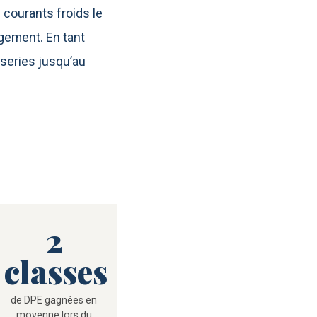
 courants froids le
ogement. En tant
series jusqu’au
2
classes
de DPE gagnées en
moyenne lors du