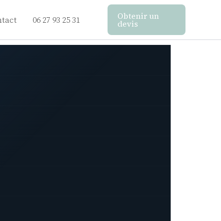
Obtenir un
tact
06 27 93 25 31
devis