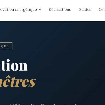
ovation énergétique
Réalisations
Guides
Con
IQUE
tion
nêtres