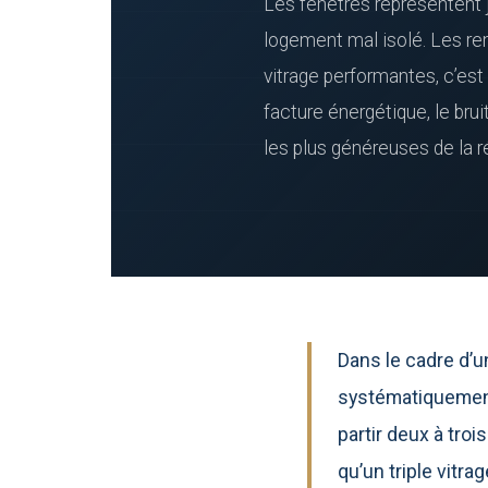
Les fenêtres représentent 
logement mal isolé. Les re
vitrage performantes, c’est
facture énergétique, le brui
les plus généreuses de la 
Dans le cadre d’
systématiquement
partir deux à tro
qu’un triple vitr