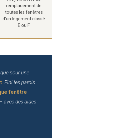
remplacement de
toutes les fenêtres
d’un logement classé
E ou F
ique pour une
t
. Fini les parois
que fenêtre
 avec des aides