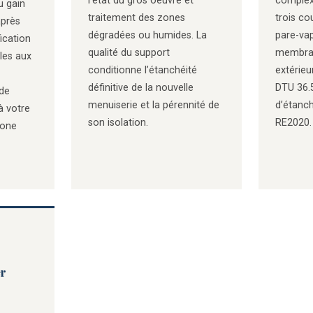
l’état du gros oeuvre et
complex
u gain
traitement des zones
trois c
après
dégradées ou humides. La
pare-vap
ication
qualité du support
membran
les aux
conditionne l’étanchéité
extérie
définitive de la nouvelle
DTU 36.
 de
menuiserie et la pérennité de
d’étanché
à votre
son isolation.
RE2020.
zone
er