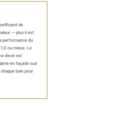
oefficient de
aleur — plus il est
 la performance du
g 1,0 ou mieux. Le
Sw élevé est
rainte en façade sud
e chaque baie pour