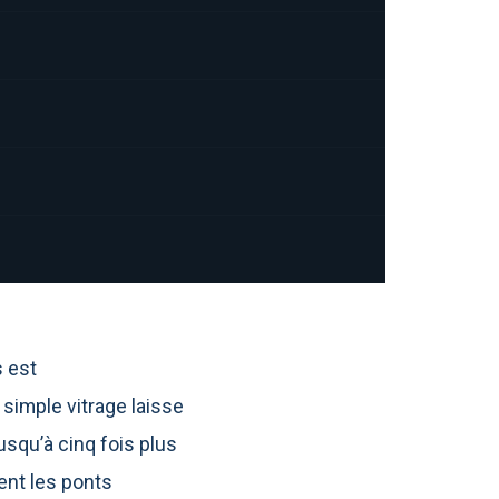
s est
imple vitrage laisse
usqu’à cinq fois plus
ent les ponts