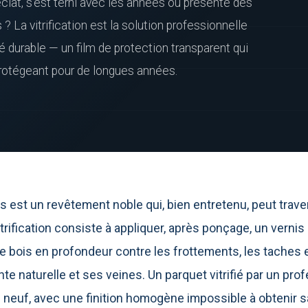
clat, s’est terni avec les années ou présente des
 La vitrification est la solution professionnelle
é durable — un film de protection transparent qui
protégeant pour de longues années.
s est un revêtement noble qui, bien entretenu, peut trave
itrification consiste à appliquer, après ponçage, un verni
 le bois en profondeur contre les frottements, les taches e
nte naturelle et ses veines. Un parquet vitrifié par un pr
 neuf, avec une finition homogène impossible à obtenir s