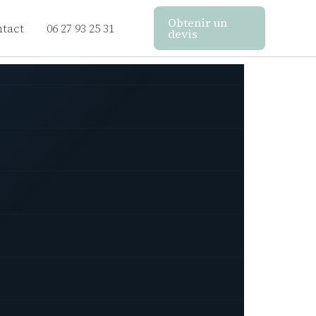
Obtenir un
tact
06 27 93 25 31
devis