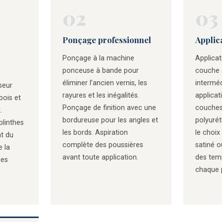
02
03
Ponçage professionnel
Applic
Ponçage à la machine
Applicat
ponceuse à bande pour
couche 
u
éliminer l’ancien vernis, les
interméd
seur
rayures et les inégalités.
applicat
bois et
Ponçage de finition avec une
couches
.
bordureuse pour les angles et
polyurét
plinthes
les bords. Aspiration
le choix 
t du
complète des poussières
satiné o
e la
avant toute application.
des tem
des
chaque 