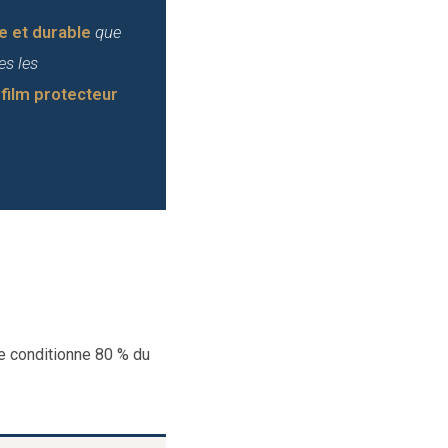
e et durable
que
es les
 film protecteur
ge conditionne 80 % du