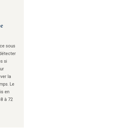
le
ace sous
détecter
s si
sur
ver la
emps. Le
is en
8 à 72