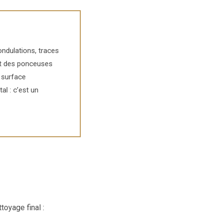
ondulations, traces
ent des ponceuses
e surface
al : c’est un
toyage final :