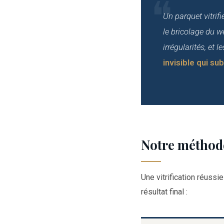
Un parquet vitrif
le bricolage du w
irrégularités, et 
invisible qui su
Notre méthode
Une vitrification réuss
résultat final :