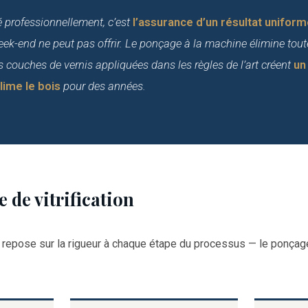
ié professionnellement, c’est
l’assurance d’un résultat uniform
eek-end ne peut pas offrir. Le ponçage à la machine élimine tout
les couches de vernis appliquées dans les règles de l’art créent
un
blime le bois
pour des années.
 de vitrification
ie repose sur la rigueur à chaque étape du processus — le ponça