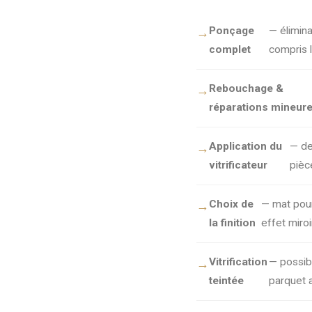
Ponçage
— élimina
complet
compris 
Rebouchage &
réparations mineur
Application du
— de
vitrificateur
pièc
Choix de
— mat pour 
la finition
effet miro
Vitrification
— possibi
teintée
parquet a