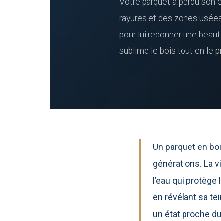
Votre parquet a perdu son é
rayures et des zones usées ?
pour lui redonner une beaut
sublime le bois tout en le 
Un parquet en boi
générations. La v
l’eau qui protège
en révélant sa tei
un état proche du