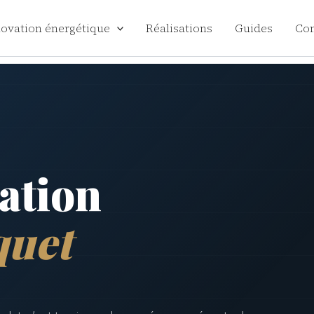
ovation énergétique
Réalisations
Guides
Con
cation
quet