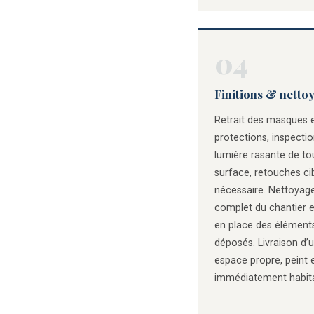
04
Finitions & netto
Retrait des masques 
protections, inspecti
lumière rasante de to
surface, retouches cib
nécessaire. Nettoyag
complet du chantier e
en place des élément
déposés. Livraison d’
espace propre, peint 
immédiatement habita