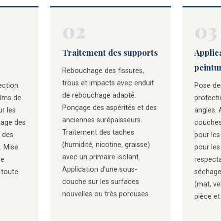
02
03
Traitement des supports
Applica
peintu
Rebouchage des fissures,
trous et impacts avec enduit
ection
Pose de
de rebouchage adapté.
ilms de
protecti
Ponçage des aspérités et des
ur les
angles. 
anciennes surépaisseurs.
rage des
couches
Traitement des taches
 des
pour les
(humidité, nicotine, graisse)
. Mise
pour les
avec un primaire isolant.
de
respect
Application d’une sous-
 toute
séchage.
couche sur les surfaces
(mat, ve
nouvelles ou très poreuses.
pièce et