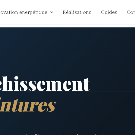
ovation énergétique
Réalisations
Guides
Con
chissement
intures