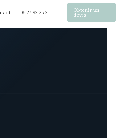
Obtenir un
tact
06 27 93 25 31
devis