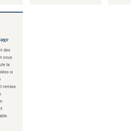
yage
et des
on sous
ute la
lées si
e
t remise
s
un
et
ble.