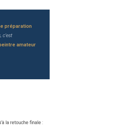
e préparation
 c’est
 peintre amateur
à la retouche finale :