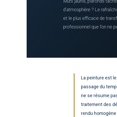
Murs jaunis, plafonds tach
d’atmosphère ? Le rafraîch
et le plus efficace de trans
professionnel que l’on ne p
La peinture est l
passage du temps 
ne se résume pas 
traitement des dé
rendu homogène et