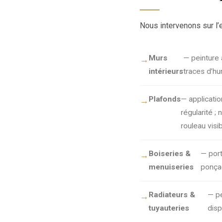
Nous intervenons sur l’
Murs
— peinture 
intérieurs
traces d’hu
Plafonds
— applicatio
régularité ;
rouleau visi
Boiseries &
— port
menuiseries
ponçag
Radiateurs &
— pe
tuyauteries
disp