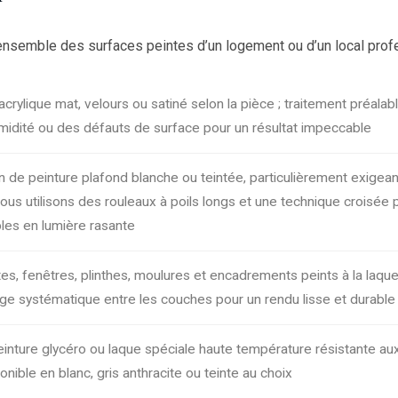
ensemble des surfaces peintes d’un logement ou d’un local profe
acrylique mat, velours ou satiné selon la pièce ; traitement préalab
midité ou des défauts de surface pour un résultat impeccable
n de peinture plafond blanche ou teintée, particulièrement exige
 nous utilisons des rouleaux à poils longs et une technique croisée 
bles en lumière rasante
es, fenêtres, plinthes, moulures et encadrements peints à la laque 
e systématique entre les couches pour un rendu lisse et durable
inture glycéro ou laque spéciale haute température résistante aux
onible en blanc, gris anthracite ou teinte au choix