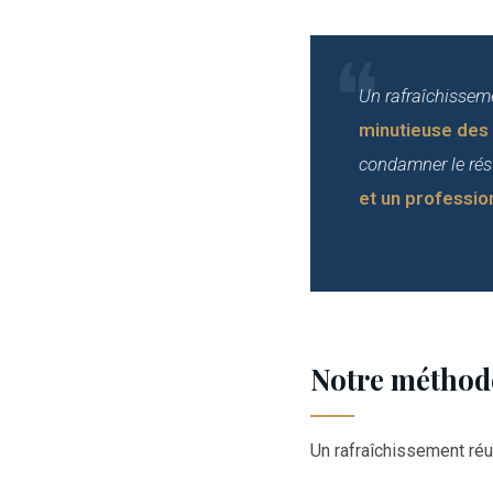
Un rafraîchissemen
minutieuse des
condamner le rés
et un profession
Notre méthode
Un rafraîchissement réus