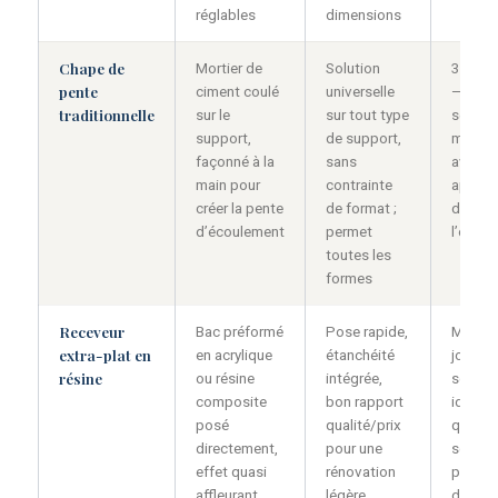
réglables
dimensions
Chape de
Mortier de
Solution
3 à 5 j
pente
ciment coulé
universelle
— temp
traditionnelle
sur le
sur tout type
séchag
support,
de support,
mortier
façonné à la
sans
avant
main pour
contrainte
applica
créer la pente
de format ;
de
d’écoulement
permet
l’étanc
toutes les
formes
Receveur
Bac préformé
Pose rapide,
Moins 
extra-plat en
en acrylique
étanchéité
jour —
résine
ou résine
intégrée,
solutio
composite
bon rapport
idéale
posé
qualité/prix
quand 
directement,
pour une
sol ne 
effet quasi
rénovation
pas êtr
affleurant
légère
desce