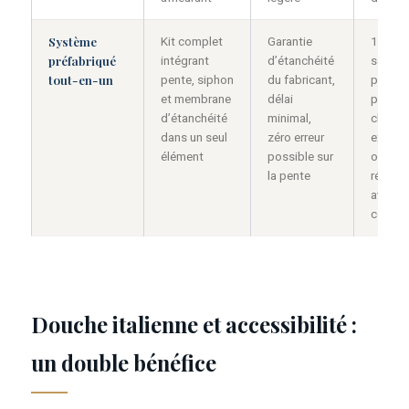
Système
Kit complet
Garantie
1 jour 
préfabriqué
intégrant
d’étanchéité
solutio
tout-en-un
pente, siphon
du fabricant,
plus fi
et membrane
délai
pour le
d’étanchéité
minimal,
chantie
dans un seul
zéro erreur
exigea
élément
possible sur
ou les
la pente
rénova
avec dé
court
Douche italienne et accessibilité :
un double bénéfice