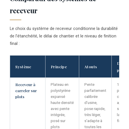
receveur
Le choix du système de receveur conditionne la durabilité
de l’étanchéité, le délai de chantier et le niveau de finition
final :
Délai 
Système
Principe
Atouts
pose
Receveur à
Plateau en
Pente
1 jour 
carreler sur
polystyrène
parfaitement
prêt à
plots
expansé
calibrée
carrele
haute densité
d’usine,
après
avec pente
pose rapide,
séchag
intégrée,
très léger,
la coll
posé sur
s’adapte à
fixatio
plots
toutes les