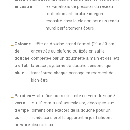
encastré
les variations de pression du réseau,
protection anti-brûlure intégrée ;
encastré dans la cloison pour un rendu
mural parfaitement épuré
Colonne
— tête de douche grand format (20 à 30 cm)
de
encastrée au plafond ou fixée en saillie,
douche
complétée par un douchette à main et des jets
à effet
latéraux ; système de douche sensoriel qui
pluie
transforme chaque passage en moment de
bien-être
Paroi en
— vitre fixe ou coulissante en verre trempé 8
verre
ou 10 mm traité anticalcaire, découpée aux
trempé
dimensions exactes de la douche pour un
sur
rendu sans profilé apparent ni joint silicone
mesure
disgracieux