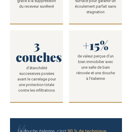
grâce à la suppression
surface pour garantir un
du receveur surélevé
écoulement parfait sans
stagnation
3
+15%
couches
de valeur perçue d’un
bien immobilier avec
une salle de bain
d’étanchéité
rénovée et une douche
successives posées
à l’italienne
avant le carrelage pour
une protection totale
contre les infiltrations
La douche italienne, c’est
90 % de technique