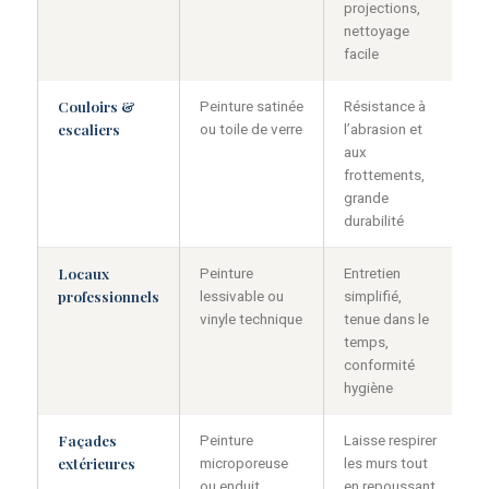
projections,
nettoyage
facile
Couloirs &
Peinture satinée
Résistance à
escaliers
ou toile de verre
l’abrasion et
aux
frottements,
grande
durabilité
Locaux
Peinture
Entretien
professionnels
lessivable ou
simplifié,
vinyle technique
tenue dans le
temps,
conformité
hygiène
Façades
Peinture
Laisse respirer
extérieures
microporeuse
les murs tout
ou enduit
en repoussant