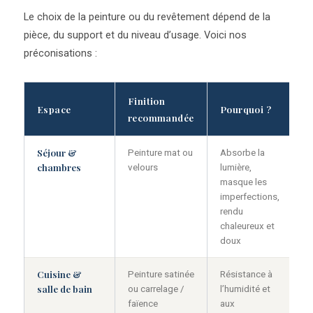
Le choix de la peinture ou du revêtement dépend de la
pièce, du support et du niveau d’usage. Voici nos
préconisations :
Finition
Espace
Pourquoi ?
recommandée
Séjour &
Peinture mat ou
Absorbe la
chambres
velours
lumière,
masque les
imperfections,
rendu
chaleureux et
doux
Cuisine &
Peinture satinée
Résistance à
salle de bain
ou carrelage /
l’humidité et
faïence
aux