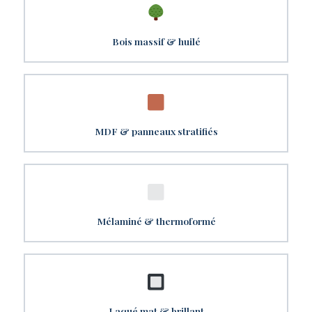
Bois massif & huilé
MDF & panneaux stratifiés
Mélaminé & thermoformé
Laqué mat & brillant