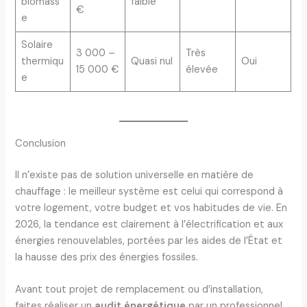
biomass
faible
€
e
Solaire
3 000 –
Très
thermiqu
Quasi nul
Oui
15 000 €
élevée
e
Conclusion
Il n’existe pas de solution universelle en matière de
chauffage : le meilleur système est celui qui correspond à
votre logement, votre budget et vos habitudes de vie. En
2026, la tendance est clairement à l’électrification et aux
énergies renouvelables, portées par les aides de l’État et
la hausse des prix des énergies fossiles.
Avant tout projet de remplacement ou d’installation,
faites réaliser un
audit énergétique
par un professionnel