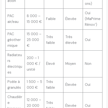
ation
ons)
Oui
PAC
8 000 –
Faible
Élevée
(MaPrime
air/eau
15 000 €
Rénov’)
PAC
15 000 –
Très
Très
géother
25 000
Oui
faible
élevée
mique
€
Radiateu
200 – 1
rs
000 € /
Élevé
Moyen
Non
électriqu
unité
es
Poêle à
1 500 – 5
Très
Élevée
Oui
granulés
000 €
faible
Chaudièr
12 000 –
e
Très
20 000
Élevée
Oui